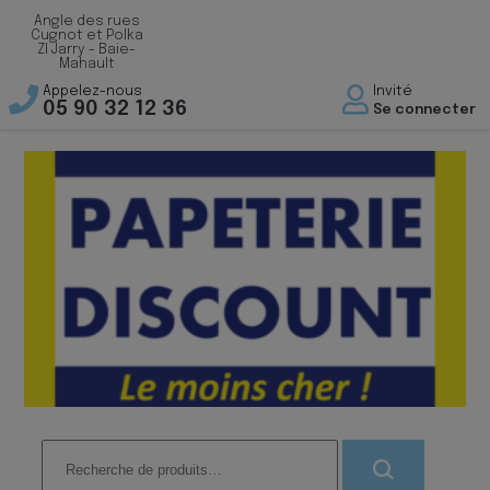
Angle des rues
Cugnot et Polka
ZI Jarry - Baie-
Mahault
Appelez-nous
Invité
05 90 32 12 36
Se connecter
Recherche
pour :