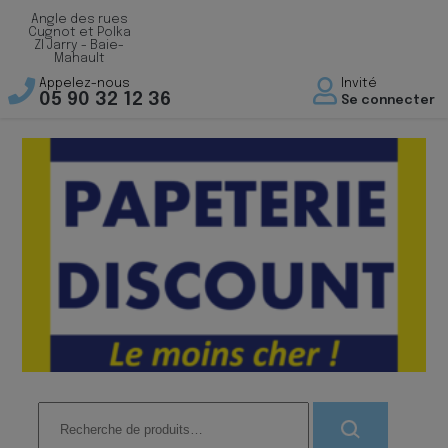
Angle des rues
Cugnot et Polka
ZI Jarry - Baie-
Mahault
Appelez-nous
Invité
05 90 32 12 36
Se connecter
Recherche
pour :