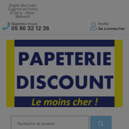
Angle des rues
Cugnot et Polka
ZI Jarry - Baie-
Mahault
Appelez-nous
Invité
05 90 32 12 36
Se connecter
Recherche
pour :