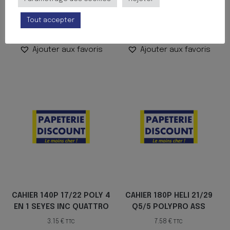
11.99
€
1.84
€
TTC
TTC
Tout accepter
Ajouter au panier
Ajouter au panier
Ajouter aux favoris
Ajouter aux favoris
CAHIER 140P 17/22 POLY 4
CAHIER 180P HELI 21/29
EN 1 SEYES INC QUATTRO
Q5/5 POLYPRO ASS
3.15
€
7.58
€
TTC
TTC