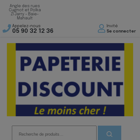
Angle des rues
Cugnot et Polka
ZI Jarry - Baie-
Mahault
Appelez-nous
Invité
05 90 32 12 36
Se connecter
Recherche
pour :