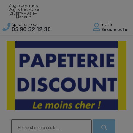
Angle des rues
Cugnot et Polka
ZI Jarry - Baie-
Mahault
Appelez-nous
Invité
05 90 32 12 36
Se connecter
Recherche
pour :