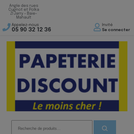
Angle des rues
Cugnot et Polka
ZI Jarry - Baie-
Mahault
Appelez-nous
Invité
05 90 32 12 36
Se connecter
Recherche
pour :