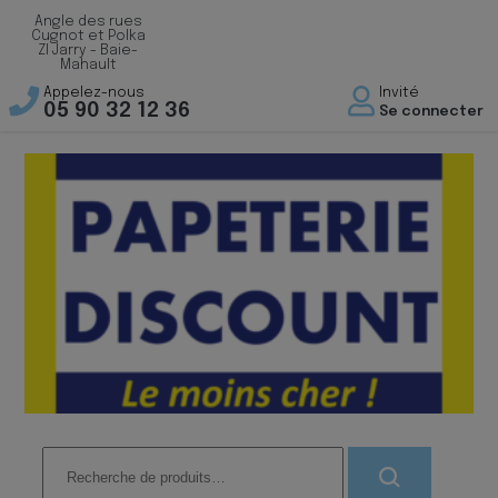
Angle des rues
Cugnot et Polka
ZI Jarry - Baie-
Mahault
Appelez-nous
Invité
05 90 32 12 36
Se connecter
Recherche
pour :