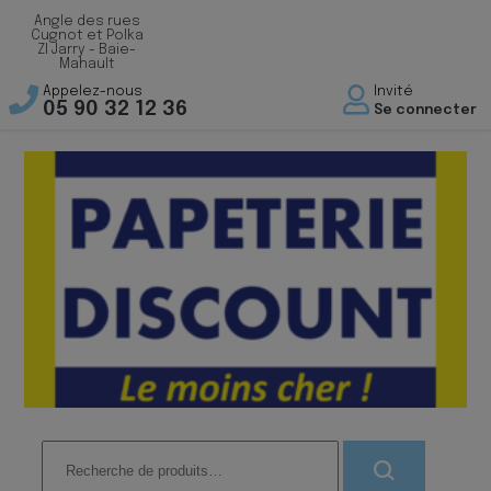
Angle des rues
Cugnot et Polka
ZI Jarry - Baie-
Mahault
Appelez-nous
Invité
05 90 32 12 36
Se connecter
Recherche
pour :