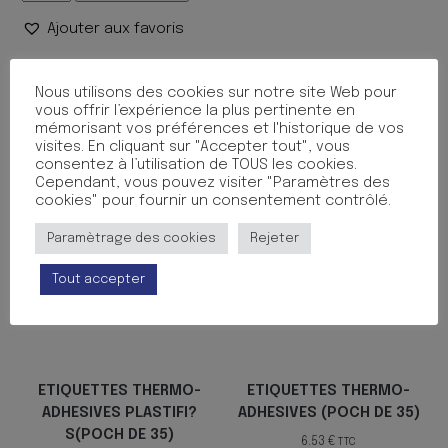
1.00 €.
0.98 €.
de
Ajouter aux favoris
ETIQUETTE
ECOLIER
37/55
UGS :
31865
Catégorie :
ETIQUETTES ECOLE ET MENAGE
Nous utilisons des cookies sur notre site Web pour
BLISTER
vous offrir l’expérience la plus pertinente en
DE
mémorisant vos préférences et l'historique de vos
Produits similaires
20
visites. En cliquant sur "Accepter tout", vous
consentez à l’utilisation de TOUS les cookies.
Cependant, vous pouvez visiter "Paramètres des
cookies" pour fournir un consentement contrôlé.
Paramètrage des cookies
Rejeter
Tout accepter
ETIQUETTES THERMO-
ETIQUETTES THERMO-
ADHESIVES PLASTIFI?
ADHESIVES (POCH DE 35)
S(POCH DE 35)
6.53
€
TTC