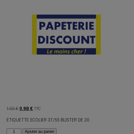
Le
Le
1.00
€
0.98
€
TTC
prix
prix
ETIQUETTE ECOLIER 37/55 BLISTER DE 20
initial
actuel
était :
est :
quantité
Ajouter au panier