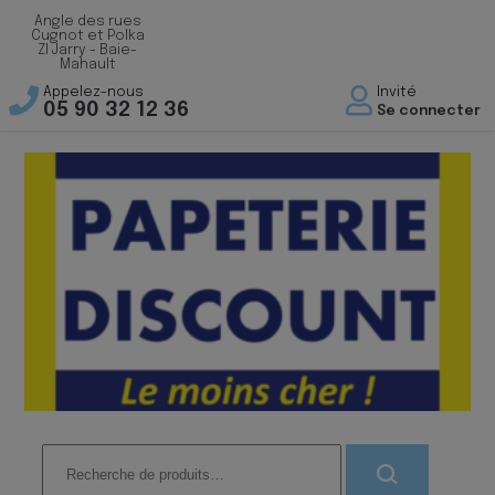
Angle des rues
Cugnot et Polka
ZI Jarry - Baie-
Mahault
Appelez-nous
Invité
05 90 32 12 36
Se connecter
Recherche
pour :