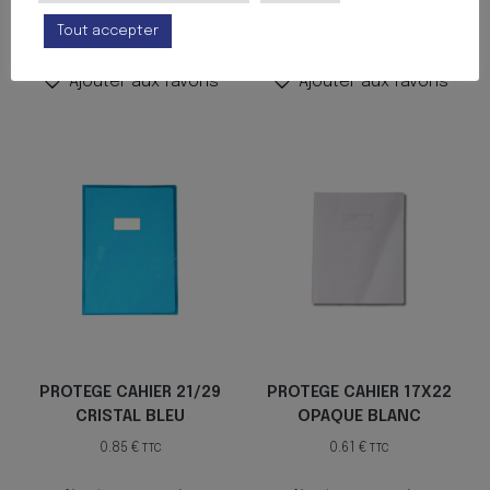
Tout accepter
Ajouter au panier
Ajouter au panier
Ajouter aux favoris
Ajouter aux favoris
PROTEGE CAHIER 21/29
PROTEGE CAHIER 17X22
CRISTAL BLEU
OPAQUE BLANC
0.85
€
0.61
€
TTC
TTC