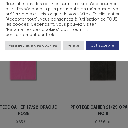
Nous utilisons des cookies sur notre site Web pour vous
offrir l’expérience la plus pertinente en mémorisant vos
préférences et l'historique de vos visites. En cliquant sur
"Accepter tout", vous consentez à l’utilisation de TOUS
les cookies. Cependant, vous pouvez visiter
"Paramètres des cookies" pour fournir un
consentement contrôlé.
Paramètrage des cookies
Rejeter
Tout accepter
TEGE CAHIER 17/22 OPAQUE
PROTEGE CAHIER 21/29 OP
ROSE
NOIR
0.65
€
0.65
€
TTC
TTC