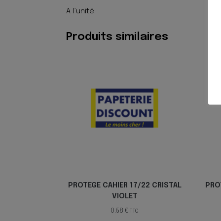
A l’unité.
Produits similaires
PROTEGE CAHIER 17/22 CRISTAL
PRO
VIOLET
0.58
€
TTC