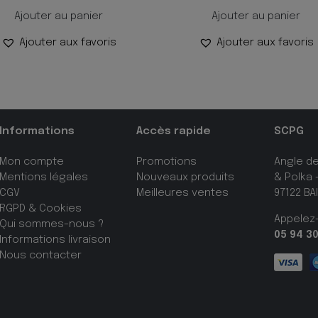
Ajouter au panier
Ajouter au panier
Ajouter aux favoris
Ajouter aux favoris
Informations
Accès rapide
SCPG
Mon compte
Promotions
Angle d
Mentions légales
Nouveaux produits
& Polka –
CGV
Meilleures ventes
97122 BA
RGPD & Cookies
Appelez
Qui sommes-nous ?
05 94 30
Informations livraison
Nous contacter