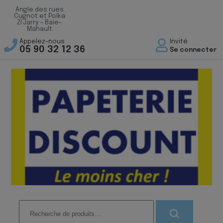
Angle des rues
Cugnot et Polka
ZI Jarry - Baie-
Mahault
Appelez-nous
Invité
05 90 32 12 36
Se connecter
Recherche
pour :