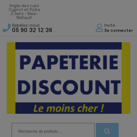
Angle des rues
Cugnot et Polka
ZI Jarry - Baie-
Mahault
Appelez-nous
Invité
05 90 32 12 36
Se connecter
Recherche
pour :