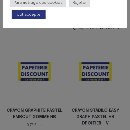
Paramètrage des cookies
Rejeter
10.23
€
TTC
Ajouter au panier
Tout accepter
Ajouter au panier
Ajouter aux favoris
Ajouter aux favoris
CRAYON GRAPHITE PASTEL
CRAYON STABILO EASY
EMBOUT GOMME HB
GRAPH PASTEL HB
DROITIER – V
0.76
€
TTC