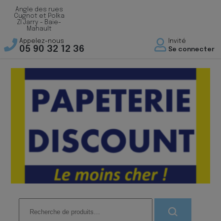
Angle des rues
Cugnot et Polka
ZI Jarry - Baie-
Mahault
Appelez-nous
Invité
05 90 32 12 36
Se connecter
Recherche
pour :