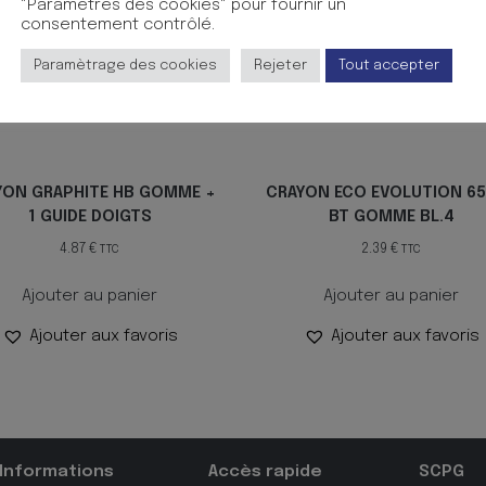
"Paramètres des cookies" pour fournir un
consentement contrôlé.
Paramètrage des cookies
Rejeter
Tout accepter
YON GRAPHITE HB GOMME +
CRAYON ECO EVOLUTION 6
1 GUIDE DOIGTS
BT GOMME BL.4
4.87
€
2.39
€
TTC
TTC
Ajouter au panier
Ajouter au panier
Ajouter aux favoris
Ajouter aux favoris
Informations
Accès rapide
SCPG