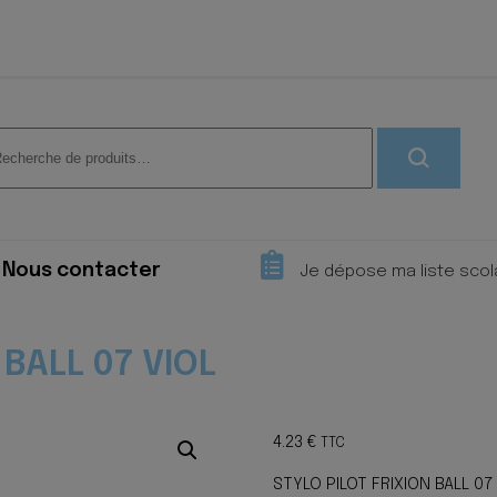
herche
 :
Nous contacter
Je dépose ma liste scol
 BALL 07 VIOL
4.23
€
TTC
STYLO PILOT FRIXION BALL 07