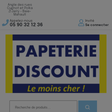
Angle des rues
Cugnot et Polka
ZI Jarry - Baie-
Mahault
Appelez-nous
Invité
05 90 32 12 36
Se connecter
Recherche
pour :