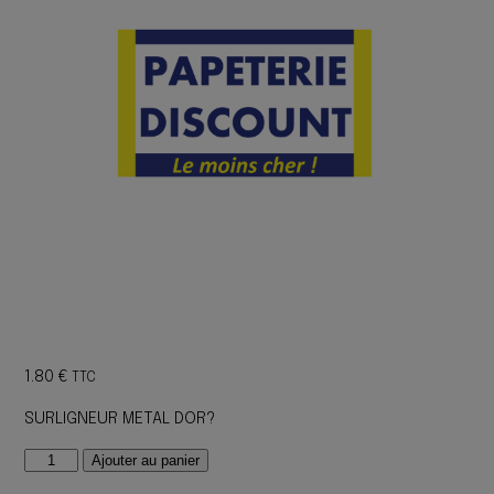
1.80
€
TTC
SURLIGNEUR METAL DOR?
quantité
Ajouter au panier
de