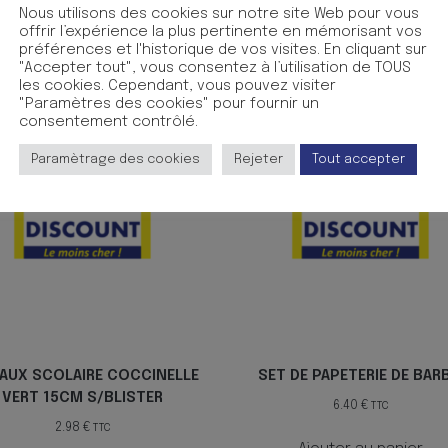
Nous utilisons des cookies sur notre site Web pour vous
offrir l’expérience la plus pertinente en mémorisant vos
préférences et l'historique de vos visites. En cliquant sur
"Accepter tout", vous consentez à l’utilisation de TOUS
les cookies. Cependant, vous pouvez visiter
"Paramètres des cookies" pour fournir un
consentement contrôlé.
Paramètrage des cookies
Rejeter
Tout accepter
EAUX SCOLAIRE COCCINELLE
SET DE PAPETERIE DE BARB
VERT 15CM S/BLISTER
6.40
€
TTC
2.98
€
TTC