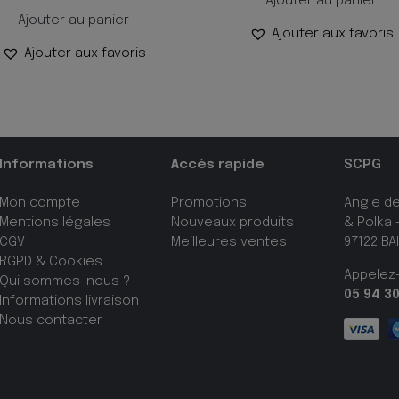
Ajouter au panier
Ajouter au panier
Ajouter aux favoris
Ajouter aux favoris
Informations
Accès rapide
SCPG
Mon compte
Promotions
Angle d
Mentions légales
Nouveaux produits
& Polka –
CGV
Meilleures ventes
97122 BA
RGPD & Cookies
Appelez
Qui sommes-nous ?
05 94 30
Informations livraison
Nous contacter