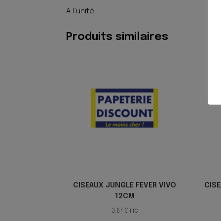
A l’unité.
Produits similaires
CISEAUX JUNGLE FEVER VIVO
CIS
12CM
3.67
€
TTC