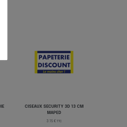
IE
CISEAUX SECURITY 3D 13 CM
MAPED
3.15
€
TTC