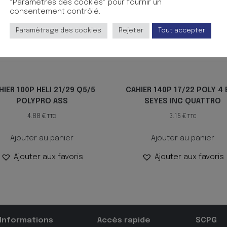
"Paramètres des cookies" pour fournir un
consentement contrôlé.
Paramètrage des cookies
Rejeter
Tout accepter
HIER 100P HELI 21/29 Q5/5
CAHIER 140P 17/22 POLY 4 
POLYPRO ASS
SEYES INC QUATTRO
4.88
€
3.15
€
TTC
TTC
Ajouter au panier
Ajouter au panier
Ajouter aux favoris
Ajouter aux favoris
Informations
Accès rapide
SCPG